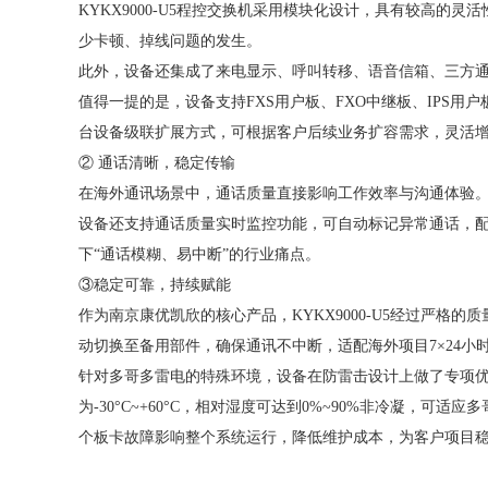
KYKX9000-U5程控交换机采用模块化设计，具有较高的
少卡顿、掉线问题的发生。
此外，设备还集成了来电显示、呼叫转移、语音信箱、三方
值得一提的是，设备支持
FXS用户板、FXO中继板、IPS
台设备级联扩展方式，可根据客户后续业务扩容需求，灵活增
② 通话清晰，稳定传输
在海外通讯场景中，通话质量直接影响工作效率与沟通体验
设备还支持通话质量实时监控功能，可自动标记异常通话，
下
“通话模糊、易中断”的行业痛点。
③稳定可靠，持续赋能
作为南京康优凯欣的核心产品，
KYKX9000-U5经过
动切换至备用部件，确保通讯不中断，适配海外项目7×24小
针对多哥多雷电的特殊环境，设备在防雷击设计上做了专项
为-30°C~+60°C，相对湿度可达到0%~90%非冷凝
个板卡故障影响整个系统运行，降低维护成本，为客户项目