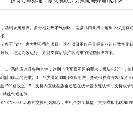
多哥订单落地，康优凯欣实力赋能海外通讯升级
数字基础设施建设。多哥地处热带气候区，南濒几内亚湾，这里不仅拥有
要求。
接了多哥当地一家大型公司的项目。这个项目不仅是目标企业进行数字化
然环境、稳定高效运行，并能支撑后续扩容需求的完整解决方案。
求。
1、系统应该具备融合性，达到当代互联互通的要求，模块化设计：整
部门联动的需求。3、至少满足300门模拟用户，并确保在高并发情况下通
容至1500路以上；5、支持内置硬盘版全通道在线录音系统板卡，支持双录
与特殊气候条件。
以
KYKX9000-U5程控交换机为核心，主机全数字机型，支持模拟电话