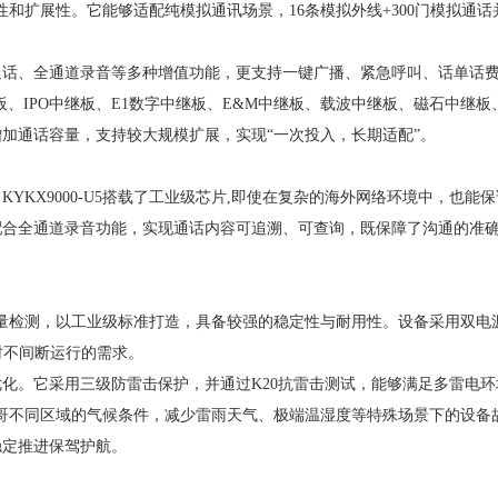
灵活性和扩展性。它能够适配纯模拟通讯场景，16条模拟外线+300门模拟
通话、全通道录音等多种增值功能，更支持一键广播、紧急呼叫、话单话
用户板、IPO中继板、E1数字中继板、E&M中继板、载波中继板、磁石中继
加通话容量，支持较大规模扩展，实现“一次投入，长期适配”。
。
KYKX9000-U5搭载了工业级芯片,即使在复杂的海外网络环境中，也
配合全通道录音功能，实现通话内容可追溯、可查询，既保障了沟通的准
严格的质量检测，以工业级标准打造，具备较强的稳定性与耐用性。设备采用
时不间断运行的需求。
优化。它采用三级防雷击保护，并通过
K20抗雷击测试，能够满足多雷电
，可适应多哥不同区域的气候条件，减少雷雨天气、极端温湿度等特殊场景下的
稳定推进保驾护航。