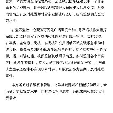
警为一体的对讲监听报警系统，是监狱安防系统建设中一个非常
重要的组成部分，用于监狱内部管理人员同犯人信息交流、对狱
内警情进行及时处置并对异常犯情进行监听，提高监狱的安全防
范水平。
在监区监控中心配置可视化广播调度台和
IP寻呼话机作为指挥
系统，对监区各安全区域的
智能终端进行统一管理、实时监控。
在牢房、监舍楼、岗楼、会见楼和公共活动区域安装紧
急求助对
讲设备、摄像头及
SIP音箱;发生应急事件时，监区监控中心可以发
起广播、对讲
功能、视频监控联动现场情况、实时监听各个牢房
等区域
;发生警情时，监区人员可按下求
助终端触发报警，并与值
班室室或监控中心实现双向对讲，可以发起多方会商，及时处理
事
件。
本方案通过多级权限管理、防暴终端部署和智能联动设计，全
面提升监狱安防水平，同时降
低管理成本，适配未来智慧监狱升
级需求。