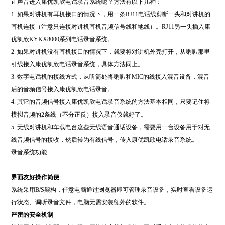
让声音进入康优凯欣电话录音系统呢？方法有以下几种：
1. 如果对讲机有耳机接口的情况下，用一条RJ11电话线剪断一头和对讲机的
耳机连接（注意只连接对讲机耳机音频信号线和地线）。RJ11另一头插入康
优凯欣KYKX8000系列电话录音系统。
2. 如果对讲机没有耳机接口的情况下，就要将对讲机外壳打开，从喇叭那里
引线接入康优凯欣电话录音系统，具体方法同上。
3. 数字电话机的接线方式，从听筒处将喇叭和MIC的线接入混音设备，混音
后的音频信号接入康优凯欣电话录音。
4. 其它的音频信号接入康优凯欣电话录音系统的方法基本相同，只要记住将
模拟音频的2条线（不分正反）接入录音仪就好了。
5. 无线对讲机和车载电台这些无线语音通话设备，需要用一台设备用于对无
线音频信号的接收，然后转为有线信号，传入康优凯欣电话录音系统。
录音系统功能
界面友好操作简便
系统采用B/S架构，任意电脑通过浏览器即可管理录音设备，实时查看设备运
行状态、调听录音文件，电脑无需安装额外的软件。
严密的安全机制