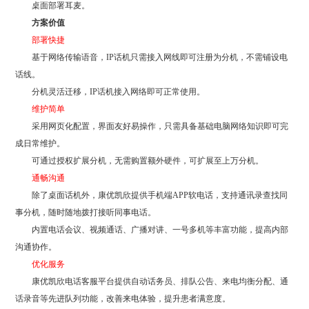
桌面部署耳麦。
方案价值
部署快捷
基于网络传输语音，IP话机只需接入网线即可注册为分机，不需铺设电
话线。
分机灵活迁移，IP话机接入网络即可正常使用。
维护简单
采用网页化配置，界面友好易操作，只需具备基础电脑网络知识即可完
成日常维护。
可通过授权扩展分机，无需购置额外硬件，可扩展至上万分机。
通畅沟通
除了桌面话机外，康优凯欣提供手机端APP软电话，支持通讯录查找同
事分机，随时随地拨打接听同事电话。
内置电话会议、视频通话、广播对讲、一号多机等丰富功能，提高内部
沟通协作。
优化服务
康优凯欣电话客服平台提供自动话务员、排队公告、来电均衡分配、通
话录音等先进队列功能，改善来电体验，提升患者满意度。